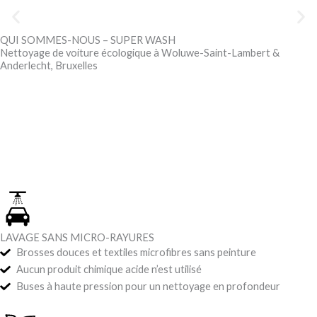
Skip
to
QUI SOMMES-NOUS – SUPER WASH
content
Super Wash & Services
Nettoyage de voiture écologique à Woluwe-Saint-Lambert &
Anderlecht, Bruxelles
Au service de la communauté bruxelloise depuis 1988
À propos de nous
LAVAGE SANS MICRO-RAYURES
Brosses douces et textiles microfibres sans peinture
Aucun produit chimique acide n’est utilisé
Buses à haute pression pour un nettoyage en profondeur