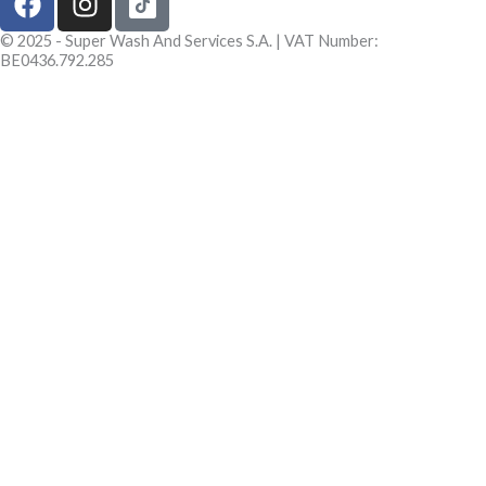
a
n
c
s
© 2025 - Super Wash And Services S.A. | VAT Number:
BE0436.792.285
e
t
b
a
o
g
o
r
k
a
m