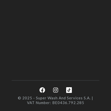
F
I
a
n
c
s
© 2025 - Super Wash And Services S.A. |
VAT Number: BE0436.792.285
e
t
b
a